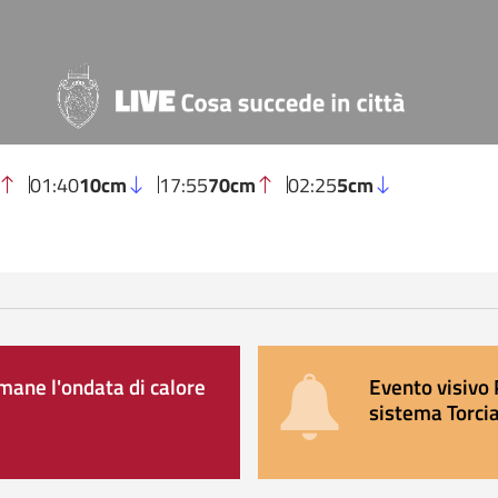
01:40
10cm
17:55
70cm
02:25
5cm
ane l'ondata di calore
Evento visivo 
sistema Torcia