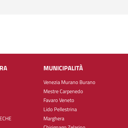
URA
MUNICIPALITÀ
Venezia Murano Burano
Mestre Carpenedo
Favaro Veneto
Lido Pellestrina
TECHE
Marghera
Chirignago Zelarino