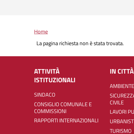
Briciole di pane
Home
La pagina richiesta non è stata trovata.
ATTIVITÀ
IN CITTÀ
ISTITUZIONALI
AMBIENTE
SINDACO
SICUREZZA E PROTEZIONE
CIVILE
CONSIGLIO COMUNALE E
COMMISSIONI
LAVORI P
RAPPORTI INTERNAZIONALI
URBANIST
TURISMO