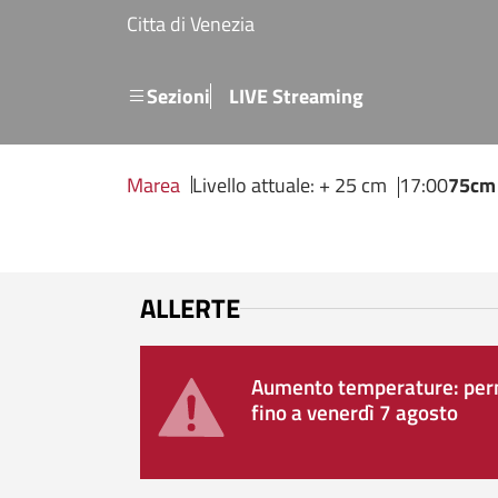
Salta al contenuto principale
Citta di Venezia
Menu secondario
Sezioni
LIVE Streaming
Marea
Livello attuale: + 25 cm
17:00
75cm
ALLERTE
Aumento temperature: perm
fino a venerdì 7 agosto