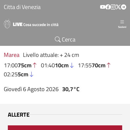
Salta al contenuto principale
Citta di Venezia
Sezioni
Cerca
Marea
Livello attuale: + 24 cm
17:00
75cm
01:40
10cm
17:55
70cm
02:25
5cm
Giovedì 6 Agosto 2026
30,7°C
ALLERTE