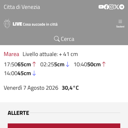
Salta al contenuto principale
Citta di Venezia
Sezioni
Cerca
Marea
Livello attuale: + 41 cm
17:50
65cm
02:25
5cm
10:40
50cm
14:00
45cm
Venerdì 7 Agosto 2026
30,4°C
ALLERTE