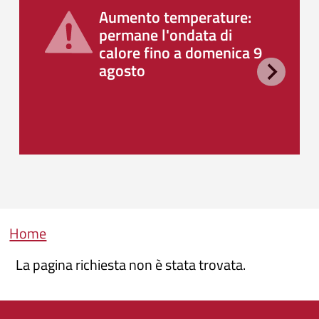
Aumento temperature:
permane l'ondata di
calore fino a domenica 9
agosto
Briciole di pane
Home
La pagina richiesta non è stata trovata.