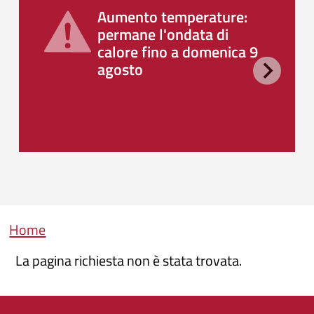
Aumento temperature:
permane l'ondata di
calore fino a domenica 9
agosto
Briciole di pane
Home
La pagina richiesta non è stata trovata.