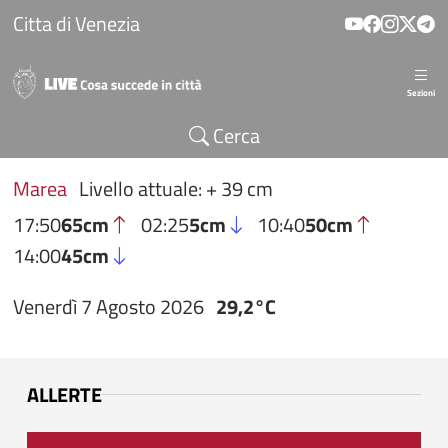
Salta al contenuto principale
Citta di Venezia
Sezioni
Cerca
Marea
Livello attuale: + 39 cm
17:50
65cm
02:25
5cm
10:40
50cm
14:00
45cm
Venerdì 7 Agosto 2026
29,2°C
ALLERTE