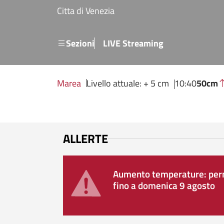
Salta al contenuto principale
Citta di Venezia
Menu secondario
Sezioni
LIVE Streaming
Marea
Livello attuale: + 5 cm
10:40
50cm
ALLERTE
Aumento temperature: perm
fino a domenica 9 agosto