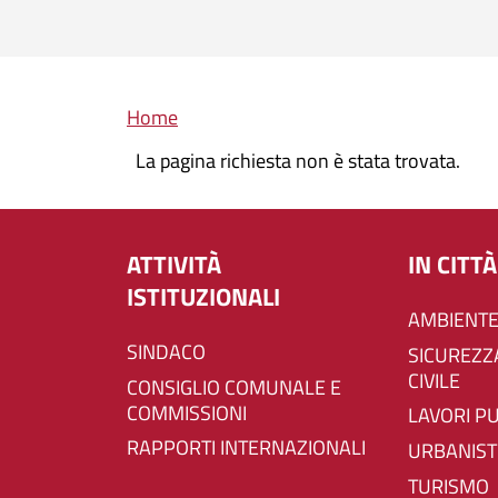
Briciole di pane
Home
La pagina richiesta non è stata trovata.
ATTIVITÀ
IN CITTÀ
ISTITUZIONALI
AMBIENTE
SINDACO
SICUREZZA E PROTEZIONE
CIVILE
CONSIGLIO COMUNALE E
COMMISSIONI
LAVORI P
RAPPORTI INTERNAZIONALI
URBANIST
TURISMO