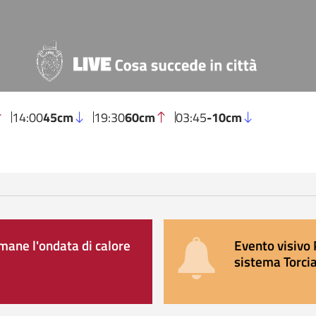
14:00
45cm
19:30
60cm
03:45
-10cm
ane l'ondata di calore
Evento visivo 
sistema Torcia