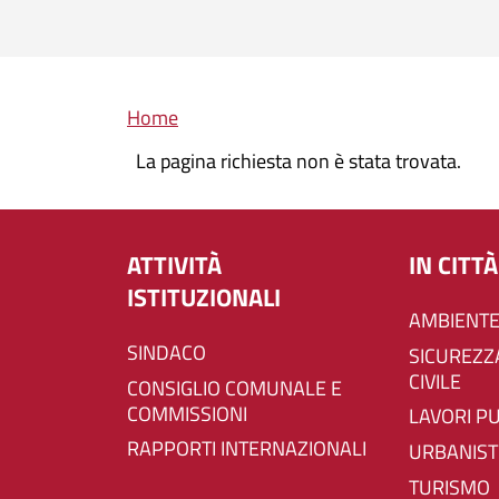
Briciole di pane
Home
La pagina richiesta non è stata trovata.
ATTIVITÀ
IN CITTÀ
ISTITUZIONALI
AMBIENTE
SINDACO
SICUREZZA E PROTEZIONE
CIVILE
CONSIGLIO COMUNALE E
COMMISSIONI
LAVORI P
RAPPORTI INTERNAZIONALI
URBANIST
TURISMO