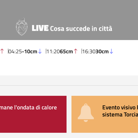
04:25
-10cm
11:20
65cm
16:30
30cm
ane l'ondata di calore
Evento visivo 
sistema Torcia