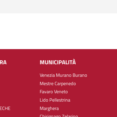
URA
MUNICIPALITÀ
Venezia Murano Burano
Mestre Carpenedo
Favaro Veneto
Lido Pellestrina
TECHE
Marghera
Chirignago Zelarino