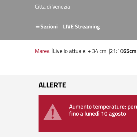
Salta al contenuto principale
Citta di Venezia
Menu secondario
Sezioni
LIVE Streaming
Marea
Livello attuale: + 34 cm
21:10
65cm
ALLERTE
Aumento temperature: perm
fino a lunedì 10 agosto