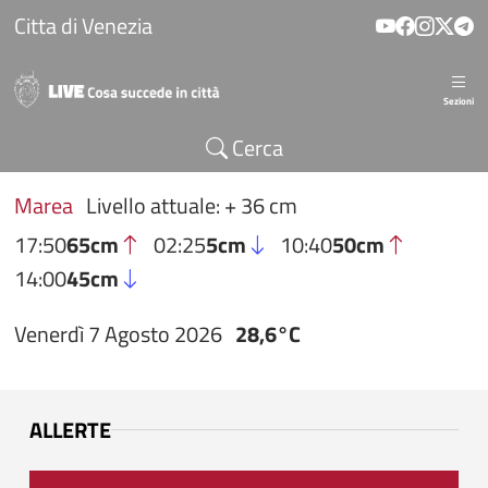
Salta al contenuto principale
Citta di Venezia
Sezioni
Cerca
Marea
Livello attuale: + 36 cm
17:50
65cm
02:25
5cm
10:40
50cm
14:00
45cm
Venerdì 7 Agosto 2026
28,6°C
ALLERTE