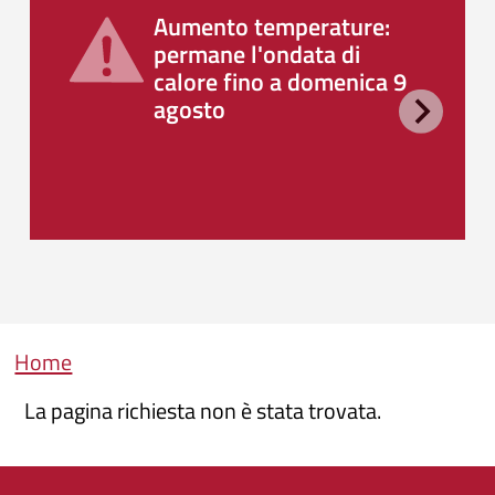
Aumento temperature:
permane l'ondata di
calore fino a domenica 9
agosto
Briciole di pane
Home
La pagina richiesta non è stata trovata.