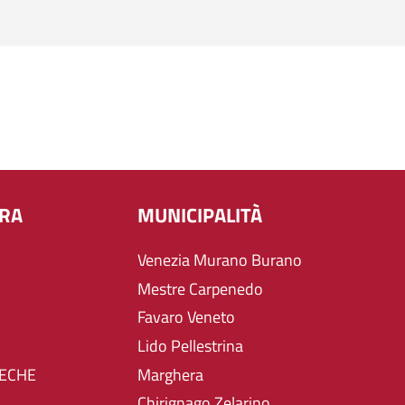
URA
MUNICIPALITÀ
Venezia Murano Burano
Mestre Carpenedo
Favaro Veneto
Lido Pellestrina
TECHE
Marghera
Chirignago Zelarino