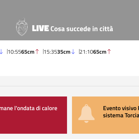
10:55
65cm
15:35
35cm
21:10
65cm
ane l'ondata di calore
Evento visivo 
sistema Torcia