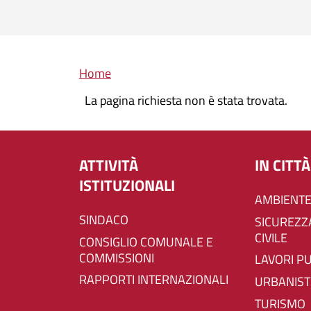
Briciole di pane
Home
La pagina richiesta non è stata trovata.
ATTIVITÀ
IN CITTÀ
ISTITUZIONALI
AMBIENTE
SINDACO
SICUREZZA E PROTEZIONE
CIVILE
CONSIGLIO COMUNALE E
COMMISSIONI
LAVORI P
RAPPORTI INTERNAZIONALI
URBANIST
TURISMO