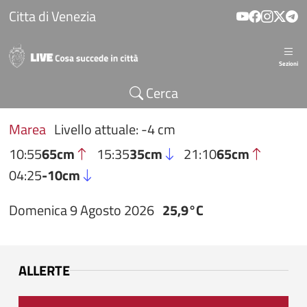
Salta al contenuto principale
Citta di Venezia
Sezioni
Cerca
Marea
Livello attuale: -4 cm
10:55
65cm
15:35
35cm
21:10
65cm
04:25
-10cm
Domenica 9 Agosto 2026
25,9°C
ALLERTE