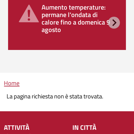
Aumento temperature:
permane l'ondata di
calore fino a domenica 9
agosto
Briciole di pane
Home
La pagina richiesta non è stata trovata.
ATTIVITÀ
IN CITTÀ