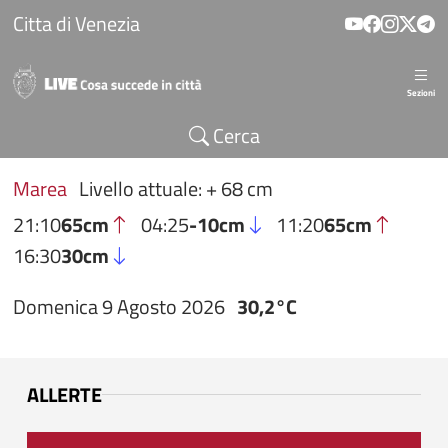
Salta al contenuto principale
Citta di Venezia
Sezioni
Cerca
Marea
Livello attuale: + 68 cm
21:10
65cm
04:25
-10cm
11:20
65cm
16:30
30cm
Domenica 9 Agosto 2026
30,2°C
ALLERTE