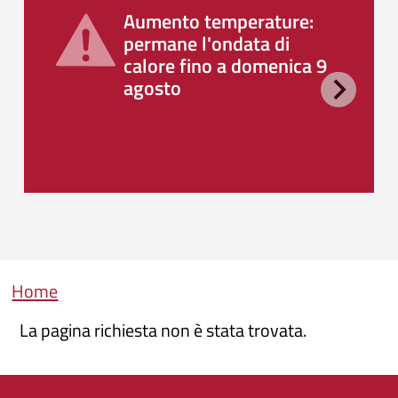
Aumento temperature:
permane l'ondata di
calore fino a domenica 9
agosto
Briciole di pane
Home
La pagina richiesta non è stata trovata.