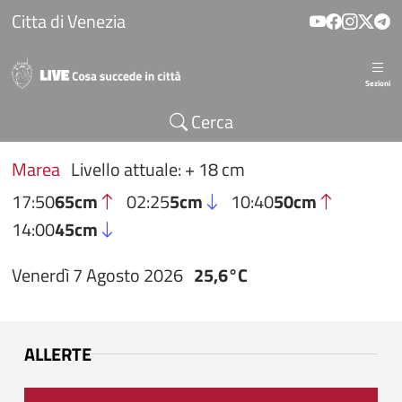
Salta al contenuto principale
Citta di Venezia
Sezioni
Cerca
Marea
Livello attuale: + 18 cm
17:50
65cm
02:25
5cm
10:40
50cm
14:00
45cm
Venerdì 7 Agosto 2026
25,6°C
ALLERTE