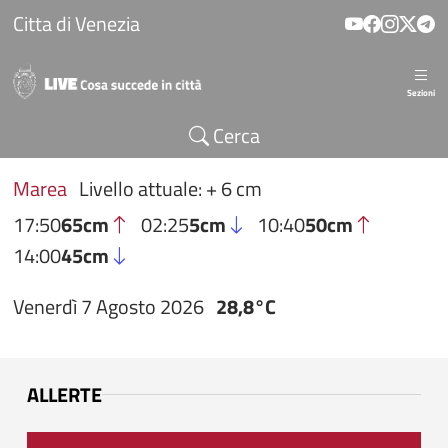
Salta al contenuto principale
Citta di Venezia
Sezioni
Cerca
Marea
Livello attuale: + 6 cm
17:50
65cm
02:25
5cm
10:40
50cm
14:00
45cm
Venerdì 7 Agosto 2026
28,8°C
ALLERTE