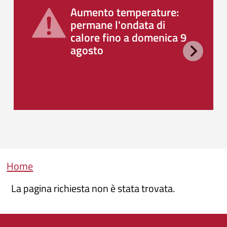
Aumento temperature:
permane l'ondata di
calore fino a domenica 9
agosto
Briciole di pane
Home
La pagina richiesta non è stata trovata.