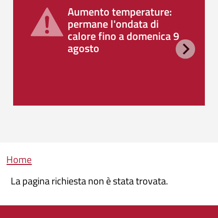
Aumento temperature:
permane l'ondata di
calore fino a domenica 9
agosto
Briciole di pane
Home
La pagina richiesta non è stata trovata.