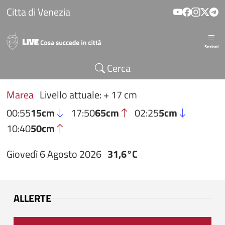
Salta al contenuto principale
Citta di Venezia
Sezioni
Cerca
Marea
Livello attuale: + 17 cm
00:55
15cm
17:50
65cm
02:25
5cm
10:40
50cm
Giovedì 6 Agosto 2026
31,6°C
ALLERTE