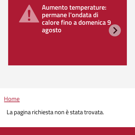
Aumento temperature:
permane l'ondata di
calore fino a domenica 9
agosto
Briciole di pane
Home
La pagina richiesta non è stata trovata.