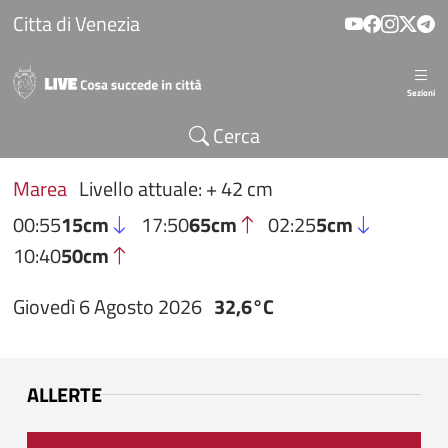
Salta al contenuto principale
Citta di Venezia
Sezioni
Cerca
Marea
Livello attuale: + 42 cm
00:55
15cm
17:50
65cm
02:25
5cm
10:40
50cm
Giovedì 6 Agosto 2026
32,6°C
ALLERTE