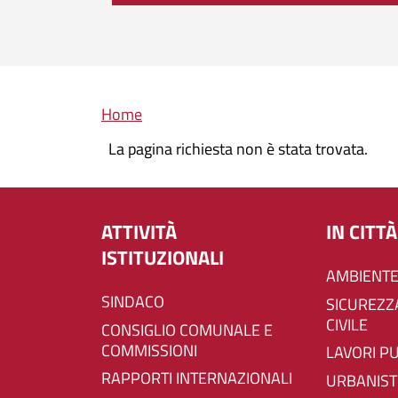
Briciole di pane
Home
La pagina richiesta non è stata trovata.
ATTIVITÀ
IN CITTÀ
ISTITUZIONALI
AMBIENTE
SINDACO
SICUREZZA E PROTEZIONE
CIVILE
CONSIGLIO COMUNALE E
COMMISSIONI
LAVORI P
RAPPORTI INTERNAZIONALI
URBANIST