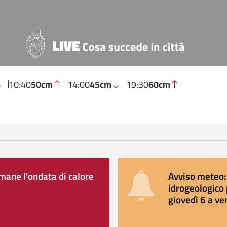
10:40
50cm
14:00
45cm
19:30
60cm
ane l'ondata di calore
Avviso meteo: 
idrogeologico 
giovedì 6 a ve