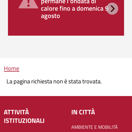
permane l'ondata di
calore fino a domenica 9
agosto
Briciole di pane
Home
La pagina richiesta non è stata trovata.
ATTIVITÀ
IN CITTÀ
ISTITUZIONALI
AMBIENTE E MOBILITÀ