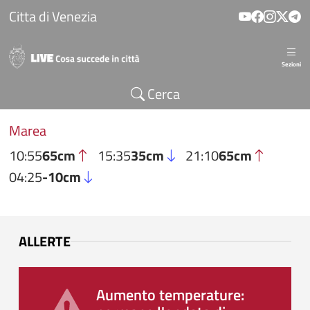
Salta al contenuto principale
Citta di Venezia
Sezioni
Cerca
Marea
10:55
65cm
15:35
35cm
21:10
65cm
04:25
-10cm
ALLERTE
Aumento temperature: