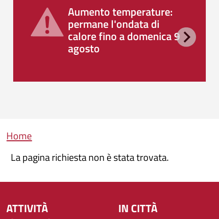
Aumento temperature:
permane l'ondata di
calore fino a domenica 9
agosto
Briciole di pane
Home
La pagina richiesta non è stata trovata.
ATTIVITÀ
IN CITTÀ