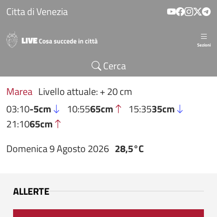
Salta al contenuto principale
Citta di Venezia
Sezioni
Cerca
Marea
Livello attuale: + 20 cm
03:10
-5cm
10:55
65cm
15:35
35cm
21:10
65cm
Domenica 9 Agosto 2026
28,5°C
ALLERTE