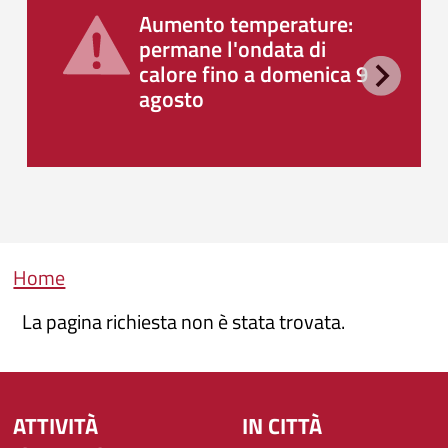
Aumento temperature:
permane l'ondata di
calore fino a domenica 9
agosto
Briciole di pane
Home
La pagina richiesta non è stata trovata.
ATTIVITÀ
IN CITTÀ