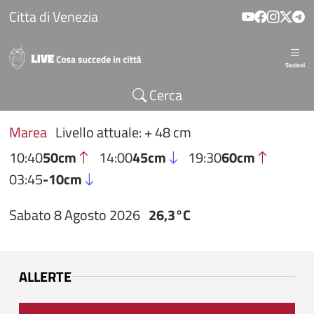
Salta al contenuto principale
Citta di Venezia
Sezioni
Cerca
Marea
Livello attuale: + 48 cm
10:40
50cm
14:00
45cm
19:30
60cm
03:45
-10cm
Sabato 8 Agosto 2026
26,3°C
ALLERTE