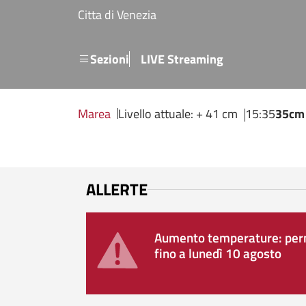
Salta al contenuto principale
Citta di Venezia
Menu secondario
Sezioni
LIVE Streaming
Marea
Livello attuale: + 41 cm
15:35
35cm
ALLERTE
Aumento temperature: perm
fino a lunedì 10 agosto