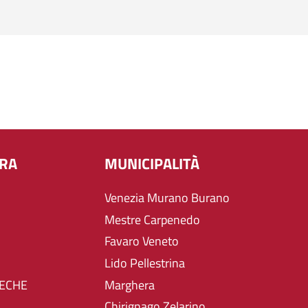
URA
MUNICIPALITÀ
Venezia Murano Burano
Mestre Carpenedo
Favaro Veneto
Lido Pellestrina
TECHE
Marghera
Chirignago Zelarino