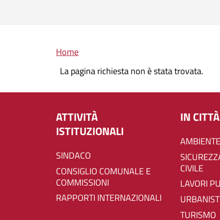
Briciole di pane
Home
La pagina richiesta non è stata trovata.
ATTIVITÀ
IN CITTÀ
ISTITUZIONALI
AMBIENTE
SINDACO
SICUREZZA E PROTEZIONE
CIVILE
CONSIGLIO COMUNALE E
COMMISSIONI
LAVORI P
RAPPORTI INTERNAZIONALI
URBANIST
TURISMO