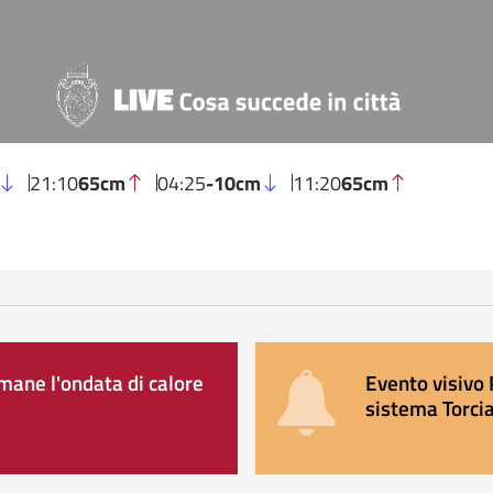
21:10
65cm
04:25
-10cm
11:20
65cm
ane l'ondata di calore
Evento visivo 
sistema Torcia