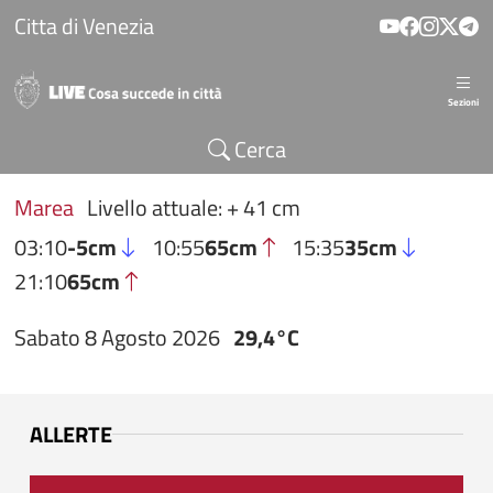
Salta al contenuto principale
Citta di Venezia
Sezioni
Cerca
Marea
Livello attuale: + 41 cm
03:10
-5cm
10:55
65cm
15:35
35cm
21:10
65cm
Sabato 8 Agosto 2026
29,4°C
ALLERTE