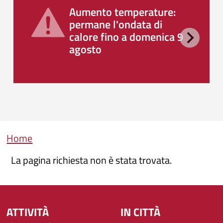
Aumento temperature:
permane l'ondata di
calore fino a domenica 9
agosto
Briciole di pane
Home
La pagina richiesta non è stata trovata.
ATTIVITÀ
IN CITTÀ