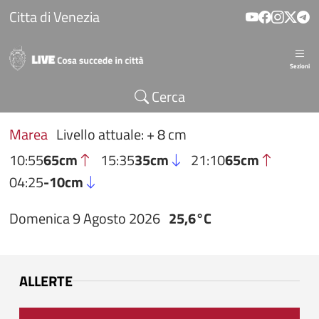
Salta al contenuto principale
Citta di Venezia
Sezioni
Cerca
Marea
Livello attuale: + 8 cm
10:55
65cm
15:35
35cm
21:10
65cm
04:25
-10cm
Domenica 9 Agosto 2026
25,6°C
ALLERTE