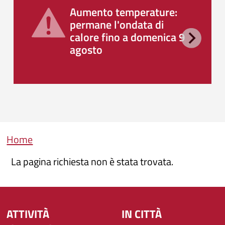
Aumento temperature:
permane l'ondata di
calore fino a domenica 9
agosto
Briciole di pane
Home
La pagina richiesta non è stata trovata.
ATTIVITÀ
IN CITTÀ