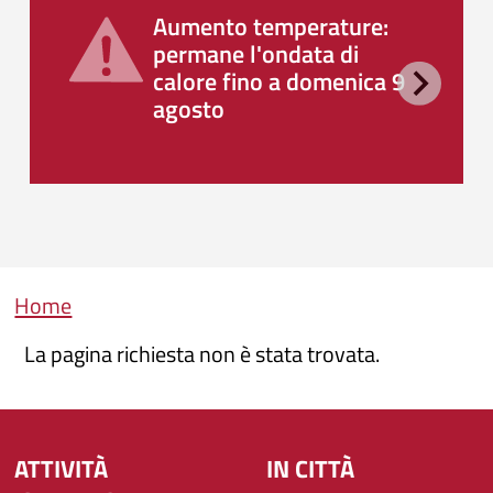
Aumento temperature:
permane l'ondata di
calore fino a domenica 9
agosto
Briciole di pane
Home
La pagina richiesta non è stata trovata.
ATTIVITÀ
IN CITTÀ