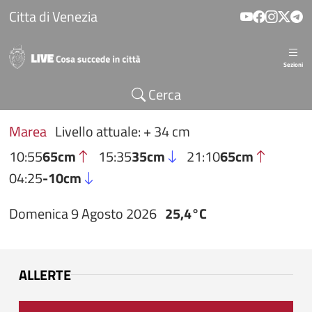
Salta al contenuto principale
Citta di Venezia
Sezioni
Cerca
Marea
Livello attuale: + 34 cm
10:55
65cm
15:35
35cm
21:10
65cm
04:25
-10cm
Domenica 9 Agosto 2026
25,4°C
ALLERTE