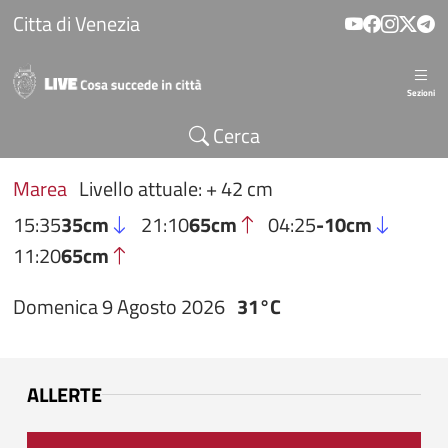
Salta al contenuto principale
Citta di Venezia
Sezioni
Cerca
Marea
Livello attuale: + 42 cm
15:35
35cm
21:10
65cm
04:25
-10cm
11:20
65cm
Domenica 9 Agosto 2026
31°C
ALLERTE