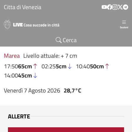
Salta al contenuto principale
Citta di Venezia
Sezioni
Cerca
Marea
Livello attuale: + 7 cm
17:50
65cm
02:25
5cm
10:40
50cm
14:00
45cm
Venerdì 7 Agosto 2026
28,7°C
ALLERTE