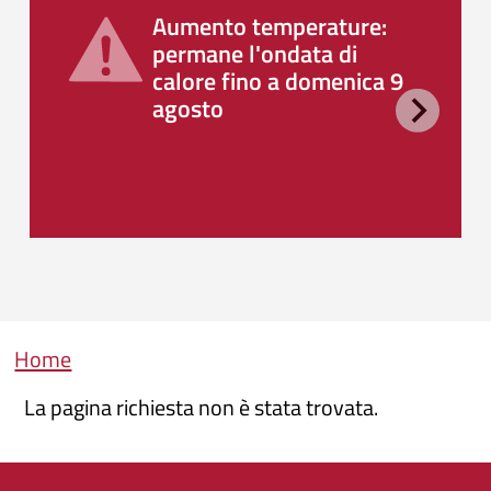
Aumento temperature:
permane l'ondata di
calore fino a domenica 9
agosto
Briciole di pane
Home
La pagina richiesta non è stata trovata.