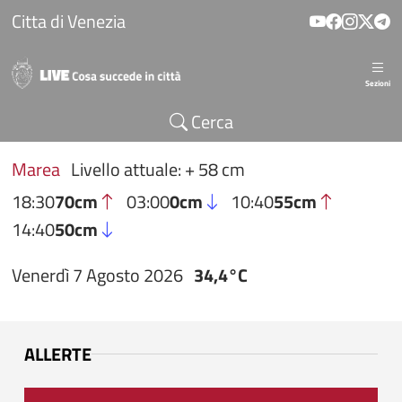
Salta al contenuto principale
Citta di Venezia
Sezioni
Cerca
Marea
Livello attuale: + 58 cm
18:30
70cm
03:00
0cm
10:40
55cm
14:40
50cm
Venerdì 7 Agosto 2026
34,4°C
ALLERTE