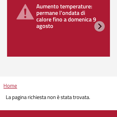
Aumento temperature:
permane l'ondata di
calore fino a domenica 9
agosto
Briciole di pane
Home
La pagina richiesta non è stata trovata.