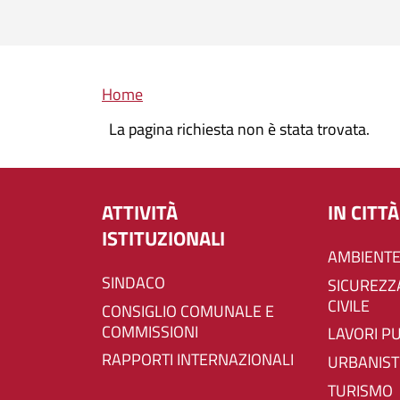
Briciole di pane
Home
La pagina richiesta non è stata trovata.
ATTIVITÀ
IN CITTÀ
ISTITUZIONALI
AMBIENTE
SINDACO
SICUREZZA E PROTEZIONE
CIVILE
CONSIGLIO COMUNALE E
COMMISSIONI
LAVORI P
RAPPORTI INTERNAZIONALI
URBANIST
TURISMO