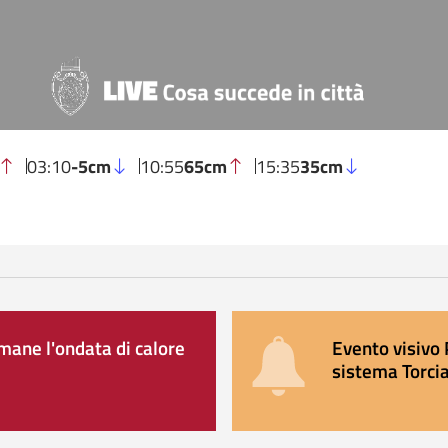
03:10
-5cm
10:55
65cm
15:35
35cm
ane l'ondata di calore
Evento visivo 
sistema Torcia