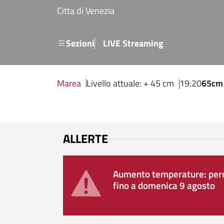
Salta al contenuto principale
Citta di Venezia
Menu secondario
Sezioni
LIVE Streaming
Marea
Livello attuale: + 45 cm
19:20
65cm
ALLERTE
Aumento temperature: perm
fino a domenica 9 agosto