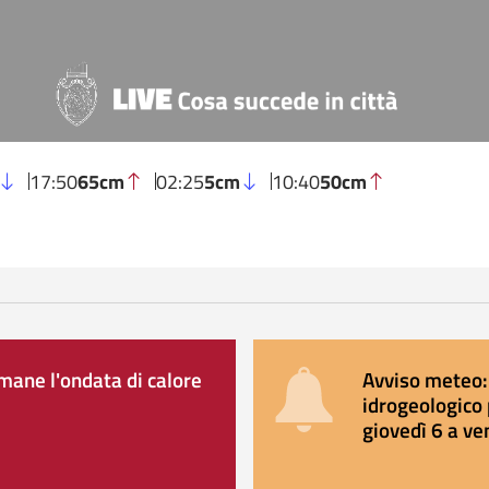
17:50
65cm
02:25
5cm
10:40
50cm
ane l'ondata di calore
Avviso meteo: 
idrogeologico 
giovedì 6 a ve