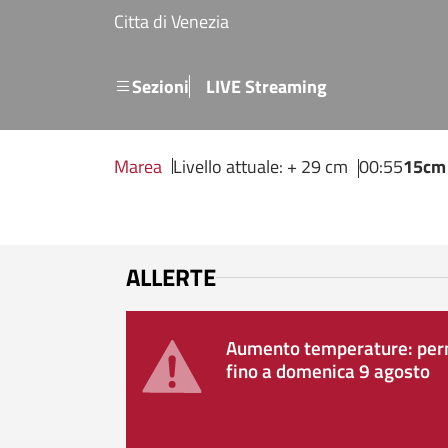
Salta al contenuto principale
Citta di Venezia
Menu secondario
Sezioni
LIVE Streaming
Marea
Livello attuale: + 29 cm
00:55
15cm
ALLERTE
Aumento temperature: perm
fino a domenica 9 agosto