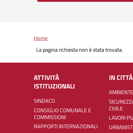
Briciole di pane
Home
La pagina richiesta non è stata trovata.
ATTIVITÀ
IN CITTÀ
ISTITUZIONALI
AMBIENTE
SINDACO
SICUREZZA E PROTEZIONE
CIVILE
CONSIGLIO COMUNALE E
COMMISSIONI
LAVORI P
RAPPORTI INTERNAZIONALI
URBANIST