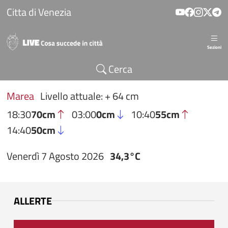
Salta al contenuto principale
Citta di Venezia
Sezioni
Cerca
Marea
Livello attuale: + 64 cm
18:30
70cm
03:00
0cm
10:40
55cm
14:40
50cm
Venerdì 7 Agosto 2026
34,3°C
ALLERTE