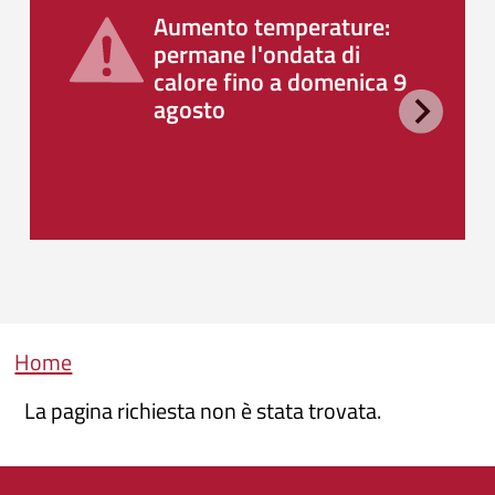
Aumento temperature:
permane l'ondata di
calore fino a domenica 9
agosto
Briciole di pane
Home
La pagina richiesta non è stata trovata.