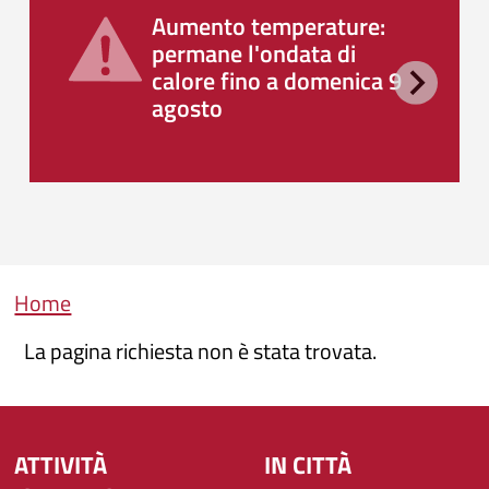
Aumento temperature:
permane l'ondata di
calore fino a domenica 9
agosto
Briciole di pane
Home
La pagina richiesta non è stata trovata.
ATTIVITÀ
IN CITTÀ