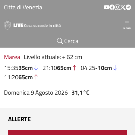
Salta al contenuto principale
Citta di Venezia
Sezioni
Cerca
Marea
Livello attuale: + 62 cm
15:35
35cm
21:10
65cm
04:25
-10cm
11:20
65cm
Domenica 9 Agosto 2026
31,1°C
ALLERTE