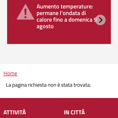
Aumento temperature:
permane l'ondata di
calore fino a domenica 9
agosto
Briciole di pane
Home
La pagina richiesta non è stata trovata.
ATTIVITÀ
IN CITTÀ