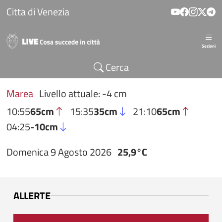
Salta al contenuto principale
Citta di Venezia
Sezioni
Cerca
Marea
Livello attuale: -4 cm
10:55
65cm
15:35
35cm
21:10
65cm
04:25
-10cm
Domenica 9 Agosto 2026
25,9°C
ALLERTE