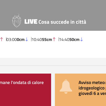
03:00
0cm
10:40
55cm
14:40
50cm
ane l'ondata di calore
Avviso meteo: 
idrogeologico 
giovedì 6 a ve