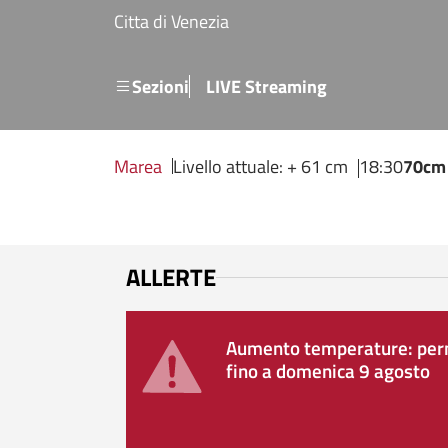
Salta al contenuto principale
Citta di Venezia
Menu secondario
Sezioni
LIVE Streaming
Marea
Livello attuale: + 61 cm
18:30
70cm
ALLERTE
Aumento temperature: perm
fino a domenica 9 agosto