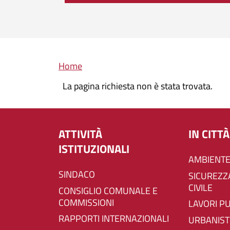
Briciole di pane
Home
La pagina richiesta non è stata trovata.
ATTIVITÀ
IN CITTÀ
ISTITUZIONALI
AMBIENTE
SINDACO
SICUREZZA E PROTEZIONE
CIVILE
CONSIGLIO COMUNALE E
COMMISSIONI
LAVORI P
RAPPORTI INTERNAZIONALI
URBANIST