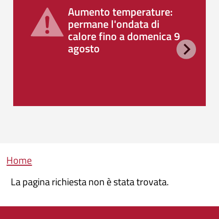
Aumento temperature:
permane l'ondata di
calore fino a domenica 9
agosto
Briciole di pane
Home
La pagina richiesta non è stata trovata.