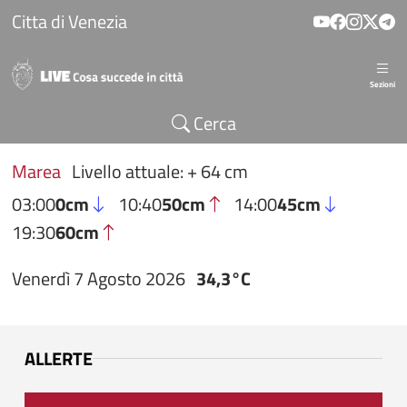
Salta al contenuto principale
Citta di Venezia
Sezioni
Cerca
Marea
Livello attuale: + 64 cm
03:00
0cm
10:40
50cm
14:00
45cm
19:30
60cm
Venerdì 7 Agosto 2026
34,3°C
ALLERTE