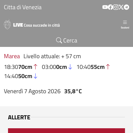
Salta al contenuto principale
Citta di Venezia
Sezioni
Cerca
Marea
Livello attuale: + 57 cm
18:30
70cm
03:00
0cm
10:40
55cm
14:40
50cm
Venerdì 7 Agosto 2026
35,8°C
ALLERTE