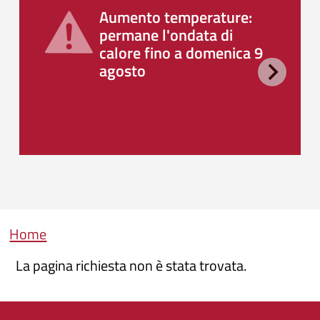
Aumento temperature:
permane l'ondata di
calore fino a domenica 9
agosto
Briciole di pane
Home
La pagina richiesta non è stata trovata.