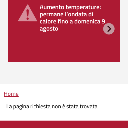
Aumento temperature:
permane l'ondata di
calore fino a domenica 9
agosto
Briciole di pane
Home
La pagina richiesta non è stata trovata.