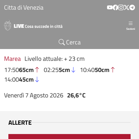
Salta al contenuto principale
Citta di Venezia
Sezioni
Cerca
Marea
Livello attuale: + 23 cm
17:50
65cm
02:25
5cm
10:40
50cm
14:00
45cm
Venerdì 7 Agosto 2026
26,6°C
ALLERTE