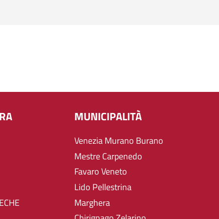
URA
MUNICIPALITÀ
Venezia Murano Burano
Mestre Carpenedo
Favaro Veneto
Lido Pellestrina
TECHE
Marghera
Chirignago Zelarino