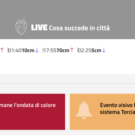
01:40
10cm
17:55
70cm
02:25
5cm
ane l'ondata di calore
Evento visivo 
sistema Torcia