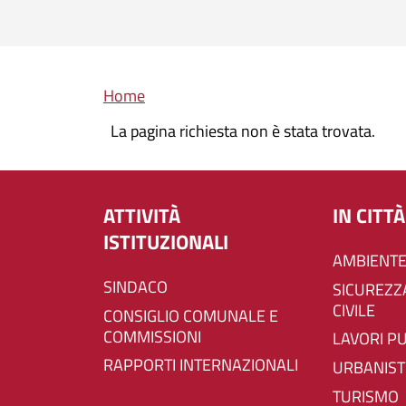
Briciole di pane
Home
La pagina richiesta non è stata trovata.
ATTIVITÀ
IN CITTÀ
ISTITUZIONALI
AMBIENTE
SINDACO
SICUREZZA E PROTEZIONE
CIVILE
CONSIGLIO COMUNALE E
COMMISSIONI
LAVORI P
RAPPORTI INTERNAZIONALI
URBANIST
TURISMO