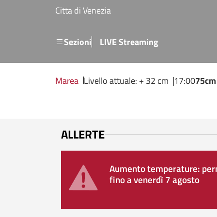
Salta al contenuto principale
Citta di Venezia
Menu secondario
Sezioni
LIVE Streaming
Marea
Livello attuale: + 32 cm
17:00
75cm
ALLERTE
Aumento temperature: perm
fino a venerdì 7 agosto