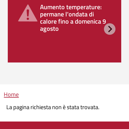
Aumento temperature:
permane l'ondata di
calore fino a domenica 9
agosto
Briciole di pane
Home
La pagina richiesta non è stata trovata.