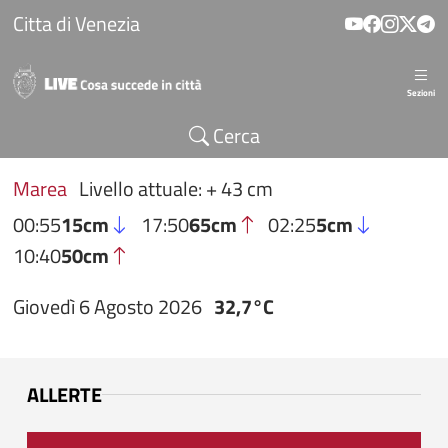
Salta al contenuto principale
Citta di Venezia
Sezioni
Cerca
Marea
Livello attuale: + 43 cm
00:55
15cm
17:50
65cm
02:25
5cm
10:40
50cm
Giovedì 6 Agosto 2026
32,7°C
ALLERTE