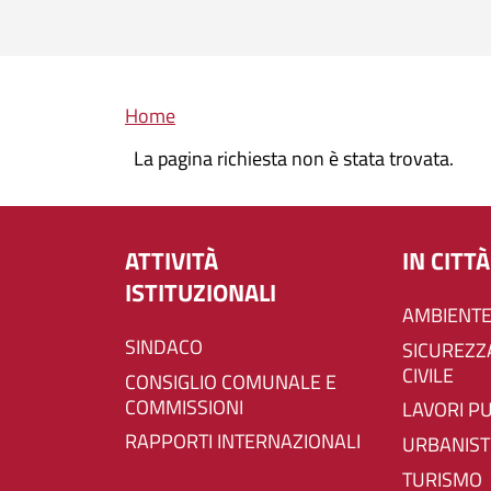
Briciole di pane
Home
La pagina richiesta non è stata trovata.
ATTIVITÀ
IN CITTÀ
ISTITUZIONALI
AMBIENTE
SINDACO
SICUREZZA E PROTEZIONE
CIVILE
CONSIGLIO COMUNALE E
COMMISSIONI
LAVORI P
RAPPORTI INTERNAZIONALI
URBANIST
TURISMO