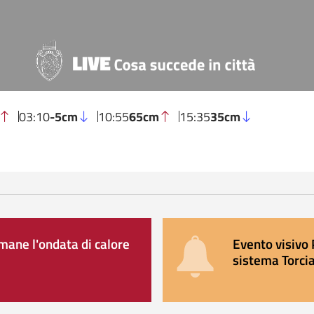
03:10
-5cm
10:55
65cm
15:35
35cm
ane l'ondata di calore
Evento visivo 
sistema Torcia