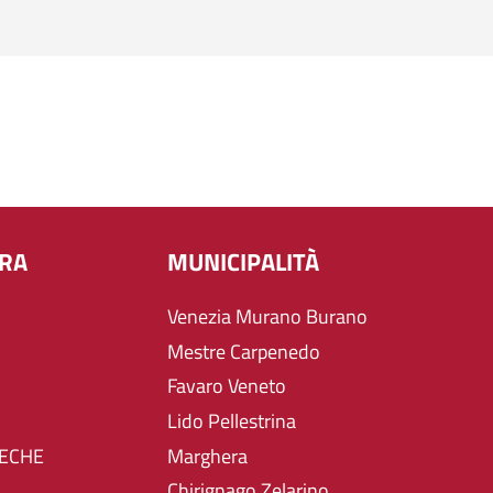
URA
MUNICIPALITÀ
Venezia Murano Burano
Mestre Carpenedo
Favaro Veneto
Lido Pellestrina
TECHE
Marghera
Chirignago Zelarino