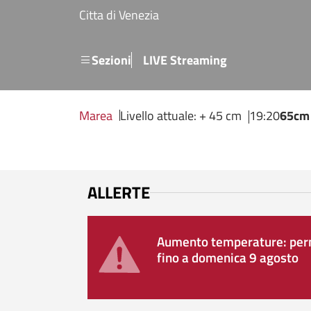
Salta al contenuto principale
Citta di Venezia
Menu secondario
Sezioni
LIVE Streaming
Marea
Livello attuale: + 45 cm
19:20
65cm
ALLERTE
Aumento temperature: perm
fino a domenica 9 agosto