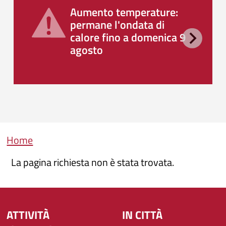
Aumento temperature:
permane l'ondata di
calore fino a domenica 9
agosto
Briciole di pane
Home
La pagina richiesta non è stata trovata.
ATTIVITÀ
IN CITTÀ