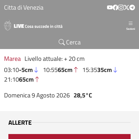
Salta al contenuto principale
Citta di Venezia
Sezioni
Cerca
Marea
Livello attuale: + 20 cm
03:10
-5cm
10:55
65cm
15:35
35cm
21:10
65cm
Domenica 9 Agosto 2026
28,5°C
ALLERTE