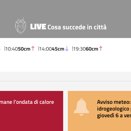
10:40
50cm
14:00
45cm
19:30
60cm
ane l'ondata di calore
Avviso meteo: 
idrogeologico 
giovedì 6 a ve