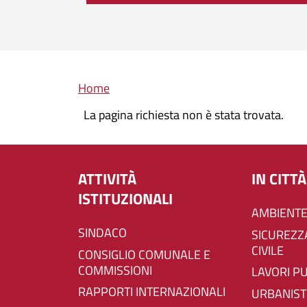
Briciole di pane
Home
La pagina richiesta non è stata trovata.
ATTIVITÀ
IN CITTÀ
ISTITUZIONALI
AMBIENTE
SINDACO
SICUREZZA E PROTEZIONE
CIVILE
CONSIGLIO COMUNALE E
COMMISSIONI
LAVORI P
RAPPORTI INTERNAZIONALI
URBANIST