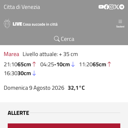
Salta al contenuto principale
Citta di Venezia
Sezioni
Cerca
Marea
Livello attuale: + 35 cm
21:10
65cm
04:25
-10cm
11:20
65cm
16:30
30cm
Domenica 9 Agosto 2026
32,1°C
ALLERTE