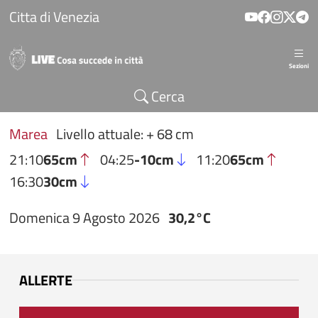
Salta al contenuto principale
Citta di Venezia
Sezioni
Cerca
Marea
Livello attuale: + 68 cm
21:10
65cm
04:25
-10cm
11:20
65cm
16:30
30cm
Domenica 9 Agosto 2026
30,2°C
ALLERTE