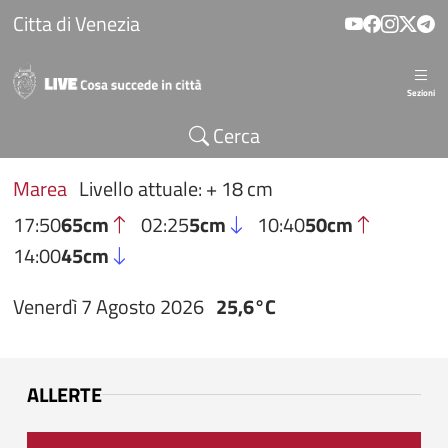
Salta al contenuto principale
Citta di Venezia
Sezioni
Cerca
Marea
Livello attuale: + 18 cm
17:50
65cm
02:25
5cm
10:40
50cm
14:00
45cm
Venerdì 7 Agosto 2026
25,6°C
ALLERTE