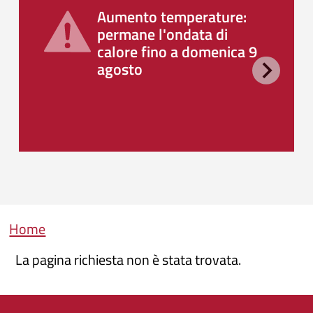
Aumento temperature:
permane l'ondata di
calore fino a domenica 9
agosto
Briciole di pane
Home
La pagina richiesta non è stata trovata.