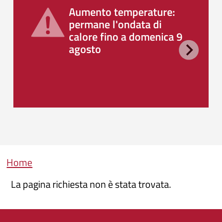
Aumento temperature:
permane l'ondata di
calore fino a domenica 9
agosto
Briciole di pane
Home
La pagina richiesta non è stata trovata.