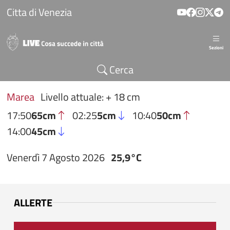
Salta al contenuto principale
Citta di Venezia
Sezioni
Cerca
Marea
Livello attuale: + 18 cm
17:50
65cm
02:25
5cm
10:40
50cm
14:00
45cm
Venerdì 7 Agosto 2026
25,9°C
ALLERTE