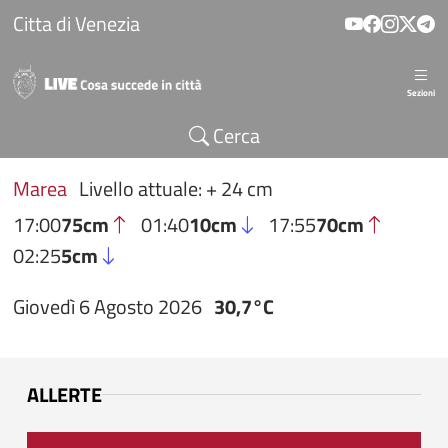
Salta al contenuto principale
Citta di Venezia
Sezioni
Cerca
Marea
Livello attuale: + 24 cm
17:00
75cm
01:40
10cm
17:55
70cm
02:25
5cm
Giovedì 6 Agosto 2026
30,7°C
ALLERTE