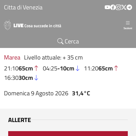
Salta al contenuto principale
Citta di Venezia
Sezioni
Cerca
Marea
Livello attuale: + 35 cm
21:10
65cm
04:25
-10cm
11:20
65cm
16:30
30cm
Domenica 9 Agosto 2026
31,4°C
ALLERTE