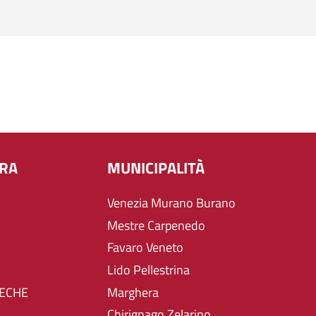
URA
MUNICIPALITÀ
Venezia Murano Burano
Mestre Carpenedo
Favaro Veneto
Lido Pellestrina
TECHE
Marghera
Chirignago Zelarino