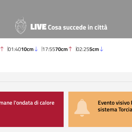
01:40
10cm
17:55
70cm
02:25
5cm
ane l'ondata di calore
Evento visivo 
sistema Torcia