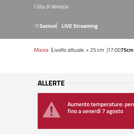
Salta al contenuto principale
Citta di Venezia
Menu secondario
Sezioni
LIVE Streaming
Marea
Livello attuale: + 25 cm
17:00
75cm
ALLERTE
Aumento temperature: perm
fino a venerdì 7 agosto