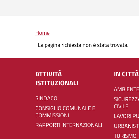
Briciole di pane
Home
La pagina richiesta non è stata trovata.
ATTIVITÀ
IN CITTÀ
ISTITUZIONALI
AMBIENTE
SINDACO
SICUREZZA E PROTEZIONE
CIVILE
CONSIGLIO COMUNALE E
COMMISSIONI
LAVORI P
RAPPORTI INTERNAZIONALI
URBANIST
TURISMO