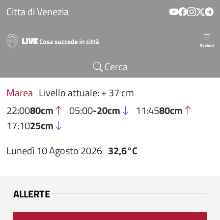
Salta al contenuto principale
Citta di Venezia
Sezioni
Cerca
Marea
Livello attuale: + 37 cm
22:00
80cm
05:00
-20cm
11:45
80cm
17:10
25cm
Lunedì 10 Agosto 2026
32,6°C
ALLERTE