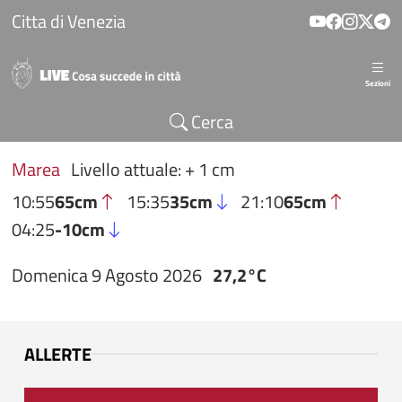
Salta al contenuto principale
Citta di Venezia
Sezioni
Cerca
Marea
Livello attuale: + 1 cm
10:55
65cm
15:35
35cm
21:10
65cm
04:25
-10cm
Domenica 9 Agosto 2026
27,2°C
ALLERTE