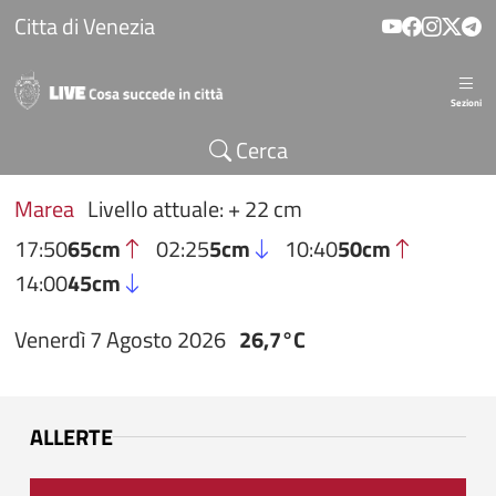
Salta al contenuto principale
Citta di Venezia
Sezioni
Cerca
Marea
Livello attuale: + 22 cm
17:50
65cm
02:25
5cm
10:40
50cm
14:00
45cm
Venerdì 7 Agosto 2026
26,7°C
ALLERTE