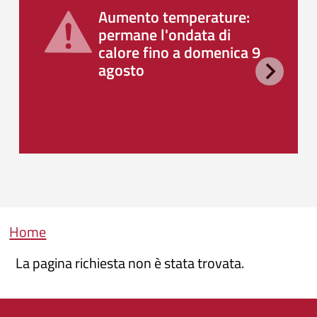
Aumento temperature:
permane l'ondata di
calore fino a domenica 9
agosto
Briciole di pane
Home
La pagina richiesta non è stata trovata.