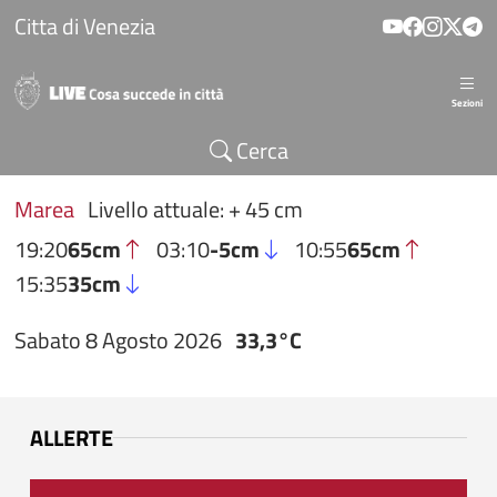
Salta al contenuto principale
Citta di Venezia
Sezioni
Cerca
Marea
Livello attuale: + 45 cm
19:20
65cm
03:10
-5cm
10:55
65cm
15:35
35cm
Sabato 8 Agosto 2026
33,3°C
ALLERTE