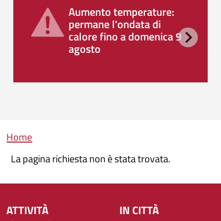
Aumento temperature:
permane l'ondata di
calore fino a domenica 9
agosto
Briciole di pane
Home
La pagina richiesta non è stata trovata.
ATTIVITÀ
IN CITTÀ